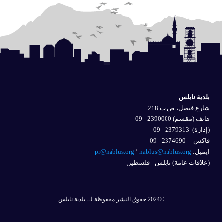
بلدية نابلس
شارع فيصل، ص.ب 218
هاتف (مقسم) 2390000 - 09
(إدارة)
2379313 - 09
فاكس 2374690 - 09
ايميل: 
nablus@nablus.org
٬
pr@nablus.org
(علاقات عامة) نابلس - فلسطين
©2024 حقوق النشر محفوظة لــ بلدية نابلس