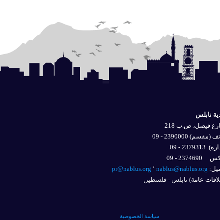
ية نابلس
ع فيصل، ص.ب 218
 (مقسم) 2390000 - 09
ارة)
2379313 - 09
2374690 - 09
يل: 
nablus@nablus.org
٬
pr@nablus.org
اقات عامة) نابلس - فلسطين
سياسة الخصوصية