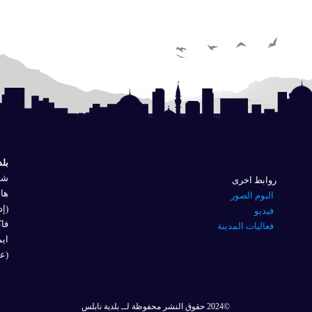
بلد
شار
روابط اخرى
هاتف
البوم الصور
(إد
فيديو
فاكس 
فعاليات المدينة
ايم
(عل
©2024 حقوق النشر محفوظة لــ بلدية نابلس