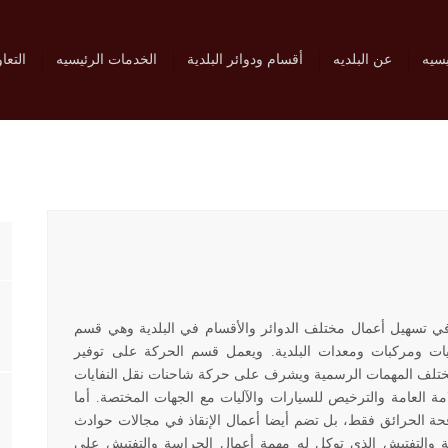
يسيه
عن البلديه
أقسام ودوائر البلدية
الخدمات الرئيسيه
التعا
 في تسهيل أعمال مختلف الدوائر والأقسام في البلدية وهي قسم
ليات ومركبات ومعدات البلدية. ويعمل قسم الحركة على توفير
م بمختلف المهمات الرسمية ويشرف على حركة شاحنات نقل
النفايات
مة العامة والترخيص للسيارات والآليات مع الجهات
المختصة. أما
فحة الحرائق
فقط، بل تضم أيضا أعمال الإنقاذ في مجالات حوادث
سة والتفتيش الذي توكل له مهمة أعمال الحراسة والتفتيش على