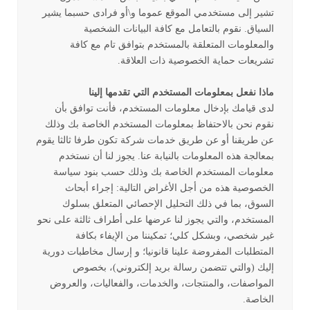
تشير إلى مستخدمي الموقع عموما و\أو فرادى حسبما يشير
السياق. نقوم بالتعامل مع كافة البيانات الشخصية
والمعلومات المتعلقة بالمستخدم بتوافق تام مع كافة
تشريعات حماية الخصوصية ذات العلاقة.
ماذا نفعل بمعلومات المستخدم التي تقدمها إلينا
لدى قيامك بإدخال معلومات المستخدم، فأنت توافق بأن
نقوم نحن بالاحتفاظ بمعلومات المستخدم الخاصة بك وذلك
عن طريقنا أو عن طريق خدمات شركة تكون طرفا ثالثا يقوم
بمعالجة هذه المعلومات بالنيابة عنا. يجوز لنا أن نستخدم
معلومات المستخدم الخاصة بك وذلك حسب بنود سياسة
الخصوصية هذه من أجل الأغراض التالية: إجراء أبحاث
السوق، بما في ذلك التحليل الإحصائي المتعلق بسلوك
المستخدم، والتي يجوز لنا عرضها على أطراف ثالثة على نحو
غير شخصي، وبشكل كلي؛ تمكيننا من الإيفاء بكافة
المتطلبات المفروضة علينا قانونيا؛ و إرسال مخاطبات دورية
إليك (والتي تتضمن رسالة بريد إلكتروني)، بخصوص
المواصفات، والمنتجات، والخدمات، والفعاليات، والعروض
الخاصة.