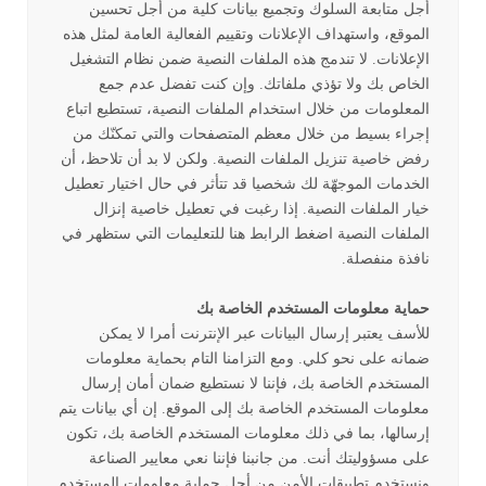
أجل متابعة السلوك وتجميع بيانات كلية من أجل تحسين
الموقع، واستهداف الإعلانات وتقييم الفعالية العامة لمثل هذه
الإعلانات. لا تندمج هذه الملفات النصية ضمن نظام التشغيل
الخاص بك ولا تؤذي ملفاتك. وإن كنت تفضل عدم جمع
المعلومات من خلال استخدام الملفات النصية، تستطيع اتباع
إجراء بسيط من خلال معظم المتصفحات والتي تمكنّك من
رفض خاصية تنزيل الملفات النصية. ولكن لا بد أن تلاحظ، أن
الخدمات الموجهّة لك شخصيا قد تتأثر في حال اختيار تعطيل
خيار الملفات النصية. إذا رغبت في تعطيل خاصية إنزال
الملفات النصية اضغط الرابط هنا للتعليمات التي ستظهر في
نافذة منفصلة.
حماية معلومات المستخدم الخاصة بك
للأسف يعتبر إرسال البيانات عبر الإنترنت أمرا لا يمكن
ضمانه على نحو كلي. ومع التزامنا التام بحماية معلومات
المستخدم الخاصة بك، فإننا لا نستطيع ضمان أمان إرسال
معلومات المستخدم الخاصة بك إلى الموقع. إن أي بيانات يتم
إرسالها، بما في ذلك معلومات المستخدم الخاصة بك، تكون
على مسؤوليتك أنت. من جانبنا فإننا نعي معايير الصناعة
ونستخدم تطبيقات الأمن من أجل حماية معلومات المستخدم