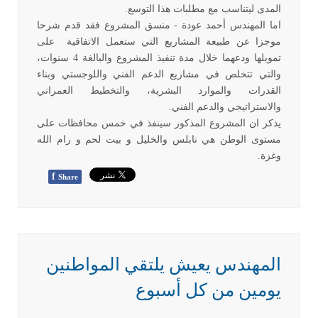
المدى ليتناسب مع مطلبات هذا التوسع.
اما المهندس أحمد عودة - منسق المشروع فقد قدم شرحا
موجزا عن طبيعة المشاريع التي ستعمل الاتفاقية على
تمويلها ودعهما خلال مدة تنفيذ المشروع والبالغة 4 سنوات،
والتي تتخلص في مشاريع الدعم الفني واللوجستي وبناء
القدرات والموارد البشرية، والتخطيط العمراني
والاستراتيجي والدعم الفني.
يذكر ان المشروع المذكور سينفذ في خمس محافظات على
مستوى الوطن هي نابلس والخليل و بيت لحم و رام الله
وغزة.
f
Share
المهندس يعيش يلتقي المواطنين
يومين من كل أسبوع