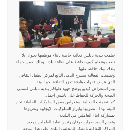
نظمت بلدية نابلس فعالية خاصة بابناء موظفيها بعنوان يلا
نلعب ونتعلم كيف نحافظ على نظافة بلدنا. وذلك ضمن حملة
بلدك بيتك حافظ عليها
.
وتضمنت الفعالية مسرح الدمى التابع لمركز الطفل الثقافي
الذي عرض فقرات هادفة تعزز الثقافة نحو البيئة
.
وتم استعراض فيديو يوضح جهود طواقم بلدية نابلس قسمي
الصحة والحركة للحفاظ على نابلس اجمل
.
كما تضمنت الفعالية استعراض بعض السلوكيات الخاطئة تجاه
البيئة بهدف تصويبها وابراز السلوكيات الإيجابية وتعزيزها
بمساركة ابناء العاملين في البلدية
.
وتقدم السيد ضرار طوقان رئيس نقابة العاملين ومدير
المراكز الثقافية بالشكر للمجلس البلدي على هذا التوجه