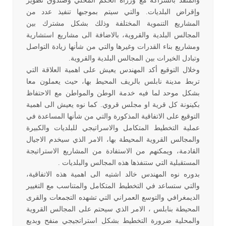
والمنفذ بالشراكة مع وزراة الحكم المحلي وصندوق تطوير
وإقراض البلديات. والتي سيتم بموجبها تنفيذ عدد من
المشاريع التنموية المختلفة وذلك بشكل مشترك بين
المجالس البلدية والقروية، بالاضافة الى مشاريع استشارية
ومشاريع بناء القدرات وغيرها والتي من شأنها زيادة التواصل
وتبادل الخيرات بين المجالس البلدية والقروية.
وخلال التوقيع أكد المهندس يعيش على اهمية العلاقة التي
تربط مدينة نابلس بالريف المحيط بها، حيث يعملون معا
بشكل موحد لما فيه خدمة الوطن والمواطن مع الاحتفاظ
بكينونة كل قرية او مجلس قروي. كما نوه يعيش الى اهمية
التوقيع على الاتفاقية المذكورة والتي من شأنها المساعدة في
عملية التخطيط المتكامل والاسراتيجي للبلديات والكبيرة
والمجالس القروية المحيطة بها، الامر الذي سيخدم الاجيال
القادمة، ويمكنهم من الاستفادة من المشاريع الاستراتيجة
المستقبلية التي ستنفذها هذه المجالس والبلديات .
بدوره نوه المهندس خالد اشتيه الى اهمية هذه الاتفاقية،
والتي ستساعد في التخطيط المتكامل والمتناسب مع التغيير
الديمغرافي والتوسع العمراني التي تشهده التجمعات والقرى
المحيطة بنابلس ، الامر الذي سيحتم على المجالس القروية
والمحلية ضرورة التخطيط بشكل استراتجيجي منفح وبديع