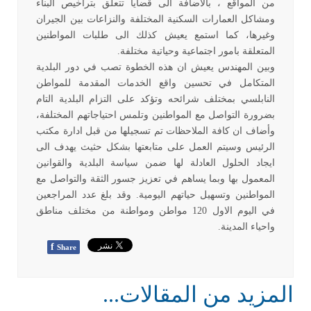
من المواقع ، بالاضافة الى قضايا تتعلق بتراخيص البناء
ومشاكل العمارات السكنية المختلفة والنزاعات بين الجيران
وغيرها، كما استمع يعيش كذلك الى طلبات المواطنين
المتعلقة بامور اجتماعية وحياتية مختلفة.
وبين المهندس يعيش ان هذه الخطوة تصب في دور البلدية
المتكامل في تحسين واقع الخدمات المقدمة للمواطن
النابلسي بمختلف شرائحه وتؤكد على التزام البلدية التام
بضرورة التواصل مع المواطنين وتلمس احتياجاتهم المختلفة،
وأضاف ان كافة الملاحظات تم تسجيلها من قبل ادارة مكتب
الرئيس وسيتم العمل على متابعتها بشكل حثيث يهدف الى
ايجاد الحلول العادلة لها ضمن سياسة البلدية والقوانين
المعمول بها وبما يساهم في تعزيز جسور الثقة والتواصل مع
المواطنين وتسهيل حياتهم اليومية. وقد بلغ عدد المراجعين
في اليوم الاول 120 مواطن ومواطنة من مختلف مناطق
واحياء المدينة.
f
Share
المزيد من المقالات...