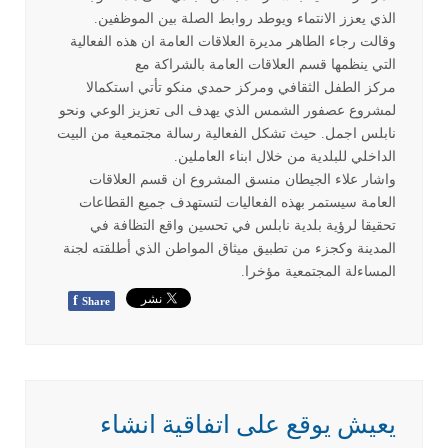
الذي يعزز الانتماء ويوطد روابط الصلة بين الموظفين
.
وقالت رجاء الطاهر مديرة العلاقات العامة ان هذه الفعالية
التي ينظمها قسم العلاقات العامة بالشراكة مع
مركز الطفل الثقافي ومركز حمدي منكو تأتي استكمالا
لمشروع عصفور الشمس الذي يهدف الى تعزيز الوعي ونحو
نابلس اجمل. حيث تشكل الفعالية رسالة مجتمعية من البيت
الداخلي للبلدية من خلال ابناء العاملين
.
واشار علاء الجيطان منسق المشروع ان قسم العلاقات
العامة سيستمر بهذه الفعاليات لتستهدف جميع القطاعات
تحقيقا لرؤية بلدية نابلس في تحسين واقع التظافة في
المدينة وكجزء من تطبيق ميثاق المواطن الذي أطلقته لجنة
المساءلة المجتمعية مؤخرا
.
f
Share
يعيش يوقع على اتفاقية انشاء