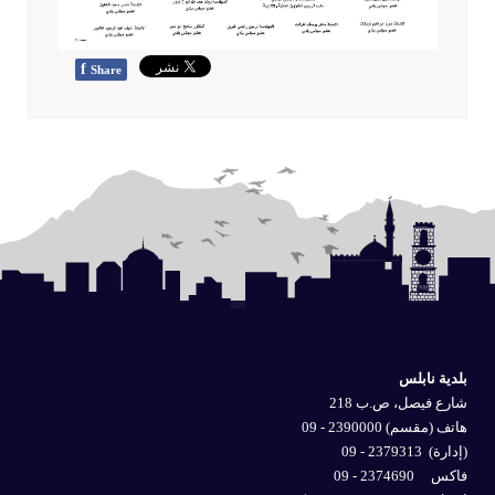
f
Share
بلدية نابلس
شارع فيصل، ص.ب 218
هاتف (مقسم) 2390000 - 09
(إدارة)
2379313 - 09
فاكس 2374690 - 09