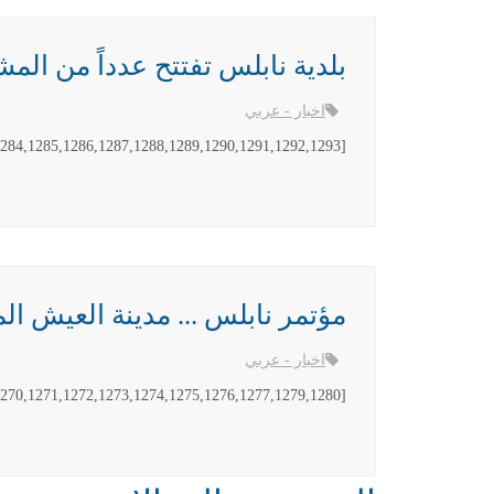
بلدية نابلس تفتتح عدداً من المشاريع 2014
اخبار - عربي
[gallery columns="5" ids="1284,1285,1286,1287,1288,1289,1290,1291,1292,1293"]
مؤتمر نابلس ... مدينة العيش المشترك 4
اخبار - عربي
[gallery columns="5" link="file" ids="1269,1270,1271,1272,1273,1274,1275,1276,1277,1279,1280"]