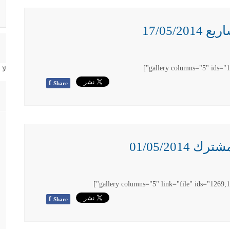
17/05/
لا
f
Share
01/05/201
f
Share