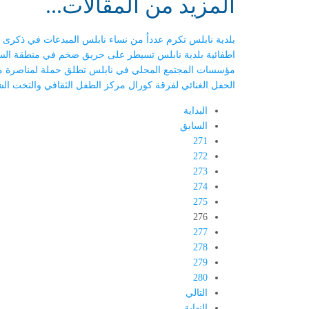
المزيد من المقالات...
بلدية نابلس تكرم عدداُ من نساء نابلس المبدعات في ذكرى الثامن آذا
اطفائية بلدية نابلس تسيطر على حريق ضخم في منطقة السوق العتيق
مؤسسات المجتمع المحلي في نابلس تطلق حملة لمناصرة مخيم اليرم
الحفل الغنائي لفرقة كورال مركز الطفل الثقافي والتخت الشرقي 2014
البداية
السابق
271
272
273
274
275
276
277
278
279
280
التالي
النهاية