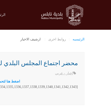
الرئ
الرئيسيه
روابط اخرى
ارشيف الاخبار
محضر اجتماع المجلس البلدي ليوم الثلا
اخبار - عربي
اضغط هنا لتحميل
[gallery columns="5" link="file" ids="1330,1331,1332,1333,1334,1335,1336,1337,1338,1339,1340,1341,1342,1343"]