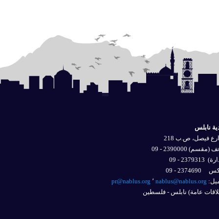
ية نابلس
ع فيصل، ص.ب 218
 (مقسم) 2390000 - 09
ارة)
2379313 - 09
2374690 - 09
يل: 
nablus@nablus.org
٬
pr@nablus.org
اقات عامة) نابلس - فلسطين