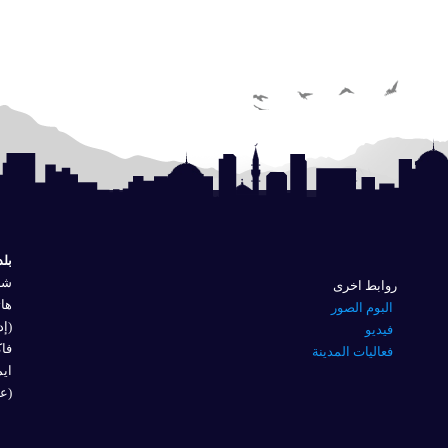
بلد
شار
روابط اخرى
هاتف
البوم الصور
(إد
فيديو
فاكس 
فعاليات المدينة
ايم
(عل