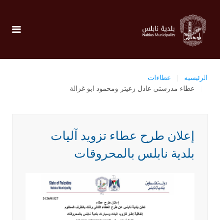
الرئيسيه
عطاءات
عطاء مدرستي عادل زعيتر ومحمود ابو غزالة
إعلان طرح عطاء تزويد آليات
بلدية نابلس بالمحروقات