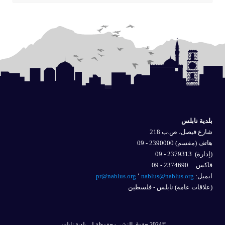
بلدية نابلس
شارع فيصل، ص.ب 218
هاتف (مقسم) 2390000 - 09
(إدارة)
2379313 - 09
فاكس 2374690 - 09
ايميل: 
nablus@nablus.org
٬
pr@nablus.org
(علاقات عامة) نابلس - فلسطين
©2024 حقوق النشر محفوظة لــ بلدية نابلس