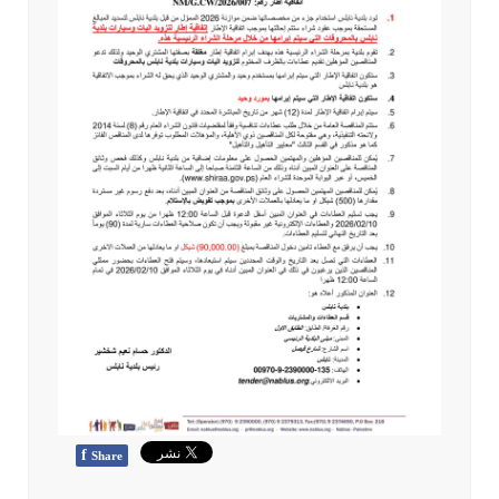
f
Share