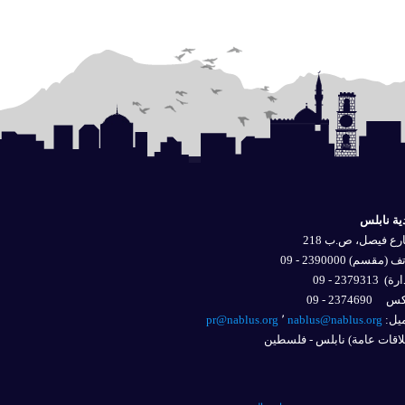
ية نابلس
ع فيصل، ص.ب 218
 (مقسم) 2390000 - 09
ارة)
2379313 - 09
2374690 - 09
يل: 
nablus@nablus.org
٬
pr@nablus.org
اقات عامة) نابلس - فلسطين