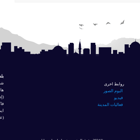
بلد
شار
روابط اخرى
هاتف
البوم الصور
(إد
فيديو
فاكس 
فعاليات المدينة
ايم
(عل