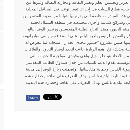
تعزيز وتحسين العلم وتغيير الثقافة ومحاربة البطالة وغيرها من
 يلعبه قطاع الشباب في إحداث تغيير نوعي في المحافل المحلية
 هذه المبادرات خاصة التي يقوم بها شبابنا من مدينة القدس من
ني وشرائح شبابيه وأخرى مجتمعية في منطقة الشمال لحشد
يثم الجبور، ممثل اتحاح الطلبة المقدسيين ورئيس الوفد البالغ
لرئيس بلدية نابلس على استضافتهم وتبني مبادراتهم،
مدينتها ضمن مشروع "جسور تتحدى الجدار" استجابة لما تتعرض له
 وبذلك، فإن هذه الزيارة جاءت لتجدد اوصار التعاون والعلاقات
من الاتحاد هو خلق جيل واعي وقيادي لمواجهة التحديات التي
المؤسسة تقدم الدعم للشباب من خلال صندوق الطالب المقدسي
هوية القدس وحماية مقادساتها.
وتضمنت زيارة الوفد إلى مدينة
قافية التابعة لبلدية نابلس بهدف التعرف على ثقافة وحضارة هذه
التابعة لبلدية نابلس بهدف التعرف على ثقافة وحضارة هذه المدينة
f
Share