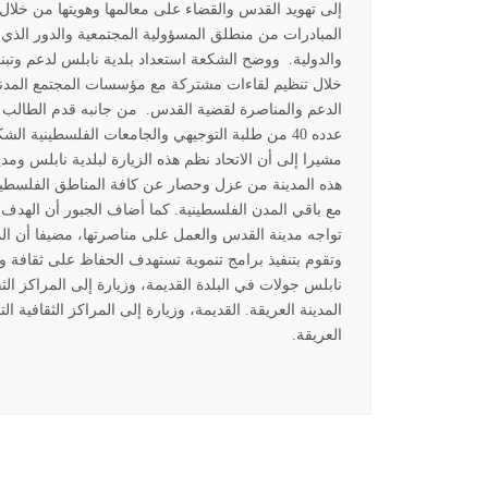
إلى تهويد القدس والقضاء على معالمها وهويتها من خلال 
المبادرات من منطلق المسؤولية المجتمعية والدور الذي
والدولية.
ووضح الشكعة استعداد بلدية نابلس لدعم وتبني
خلال تنظيم لقاءات مشتركة مع مؤسسات المجتمع المد
الدعم والمناصرة لقضية القدس.
من جانبه قدم الطالب ه
عدده 40 من طلبة التوجيهي والجامعات الفلسطينية الشكر والتقدير
مشيرا إلى أن الاتحاد نظم هذه الزيارة لبلدية نابلس و
هذه المدينة من عزل وحصار عن كافة المناطق الفلسطينية
مع باقي المدن الفلسطينية. كما أضاف الجبور أن الهدف 
تواجه مدينة القدس والعمل على مناصرتها، مضيفا أن 
وتقوم بتنفيذ برامج تنموية تستهدف الحفاظ على ثقافة و
نابلس جولات في البلدة القديمة، وزيارة إلى المراكز الث
المدينة العريقة. القديمة، وزيارة إلى المراكز الثقافية 
العريقة.