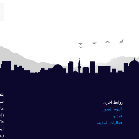
بلد
شار
روابط اخرى
هاتف
البوم الصور
(إد
فيديو
فاكس 
فعاليات المدينة
ايم
(عل