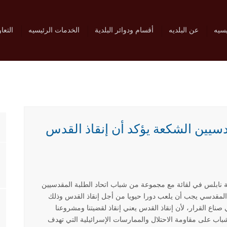
يسيه
عن البلديه
أقسام ودوائر البلدية
الخدمات الرئيسيه
التعا
قدسيين الشكعة يؤكد أن إنقاذ القدس
 نابلس في لقائة مع مجموعة من شباب اتحاد الطلبة المقدسيين
ب المقدسي يجب أن يلعب دورا حيويا من أجل إنقاذ القدس وذلك
 صناع القرار، لأن إنقاذ القدس يعني إنقاذ لقضيتنا ومشروعنا
اب على مقاومة الاحتلال والممارسات الإسرائيلية التي تهدف