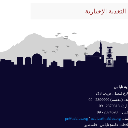
التغذية الإخبارية
ية نابلس
ع فيصل، ص.ب 218
 (مقسم) 2390000 - 09
ارة)
2379313 - 09
2374690 - 09
يل: 
nablus@nablus.org
٬
pr@nablus.org
اقات عامة) نابلس - فلسطين