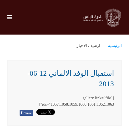
الرئيسيه
ارشيف الاخبار
استقبال الوفد الالماني 12-06-
2013
[gallery link="file"
ids="1057,1058,1059,1060,1061,1062,1063"]
f
Share