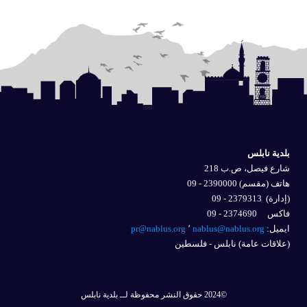
بلدية نابلس
شارع فيصل، ص.ب 218
هاتف (مقسم) 2390000 - 09
(إدارة)
2379313 - 09
فاكس 2374690 - 09
ايميل: 
nablus@nablus.org
٬
pr@nablus.org
(علاقات عامة) نابلس - فلسطين
©2024 حقوق النشر محفوظة لــ بلدية نابلس