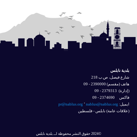
بلدية نابلس
شارع فيصل، ص.ب 218
هاتف (مقسم) 2390000 - 09
(إدارة)
2379313 - 09
فاكس 2374690 - 09
ايميل: 
nablus@nablus.org
٬
pr@nablus.org
(علاقات عامة) نابلس - فلسطين
©2024 حقوق النشر محفوظة لــ بلدية نابلس