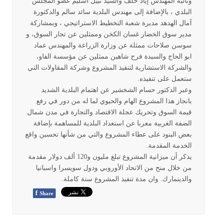
ونائبه المهندس إياد خلف والسيد نبيل اسليم عضو المجلس
البلدي ، بالإضافة إلى مهندس البلدية سائد سالم والدكتورة
آمال الهدهد مديرة شعبة التخطيط الاستراتيجي ، وبمشاركة
مدير سوق الخضار غسان الكخن وممثلين عن تجار السوق، و
سوسن صلاحات ممثلة عن وزارة الزراعة والمهندس عماد
ابو الحاج والسيدة فرح شاهين ممثلين عن مؤسسة الفاو،
والشركة الاستشارية لتنفيذ المشروع وشركة المقاولات التي
ستعمل على تنفيذه
.
وعبر الدكتور حسام الشخشير عن اهتمام البلدية الشديد
بانجاز هذا المشروع الهام والحيوي لما له من دور في رفع
قيمة السوق وتحريك عجلة الاقتصاد والتجارة في مدن شمال
الضفة الغربية معربا عن استعداد البلدية للمساهمة بإضافة
بعض البنود على عطاء المشروع والتي من شأنها تحسين واقع
الخدمة المقدمة
.
يذكر أن ميزانية المشروع تبلغ مليون و120 ألف دولار مقدمة
من خلال منح من الاتحاد الأوروبي ودول سويسرا واسبانيا
والدينمارك. وان مدة تنفيذ المشروع سنة كاملة
.
f
Share