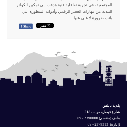
المجتمعية، في تجربة تفاعلية غنية هدفت إلى تمكين الكوادر
البلدية من مهارات العصر الرقمي وأدواته المتطورة التي
باتت ضرورة لا غنى عنها
.
f
Share
بلدية نابلس
شارع فيصل، ص.ب 218
هاتف (مقسم) 2390000 - 09
(إدارة)
2379313 - 09