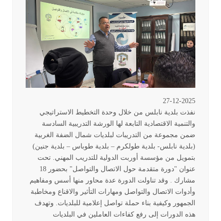
27-12-2025
نفذت بلدية نابلس من خلال وحدة التخطيط الاستراتيجي
والتنمية الاقتصادية التابعة لها الورشة التدريبية السادسة
ضمن مجموعة من التدريبات لبلديات شمال الضفة الغربية
(بلدية نابلس- بلدية طولكرم – بلدية طوباس – بلدية جنين)
بتمويل من مؤسسة أوربت الدولية للتدريب المهني. تحت
عنوان "دورة متقدمة حول الاتصال والتواصل" بحضور 18
مشارك . وقد تناولت الدورة عدة محاور منها أسس ومفاهيم
وأدوات الاتصال والتواصل ومهارات التأثير والاقناع ومخاطبة
الجمهور وكيفية بناء حملة تواصل إعلامية للبلديات. وتهدف
هذه الدورات إلى رفع كفاءات العاملين في البلديات