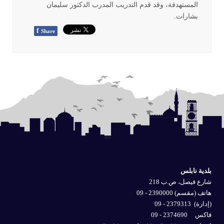
المستهدفة، وقد قدم التدريب المدرب الدكتور سليمان
بشارات
.
f
Share
بلدية نابلس
شارع فيصل، ص.ب 218
هاتف (مقسم) 2390000 - 09
(إدارة)
2379313 - 09
فاكس 2374690 - 09