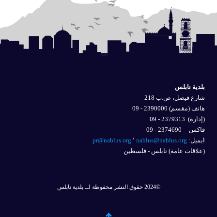
بلدية نابلس
شارع فيصل، ص.ب 218
هاتف (مقسم) 2390000 - 09
(إدارة)
2379313 - 09
فاكس 2374690 - 09
ايميل: 
nablus@nablus.org
٬
pr@nablus.org
(علاقات عامة) نابلس - فلسطين
©2024 حقوق النشر محفوظة لــ بلدية نابلس