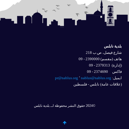
بلدية نابلس
شارع فيصل، ص.ب 218
هاتف (مقسم) 2390000 - 09
(إدارة)
2379313 - 09
فاكس 2374690 - 09
ايميل: 
nablus@nablus.org
٬
pr@nablus.org
(علاقات عامة) نابلس - فلسطين
©2024 حقوق النشر محفوظة لــ بلدية نابلس