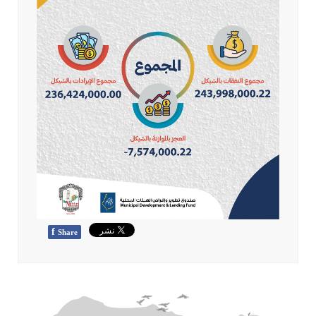
f
Share