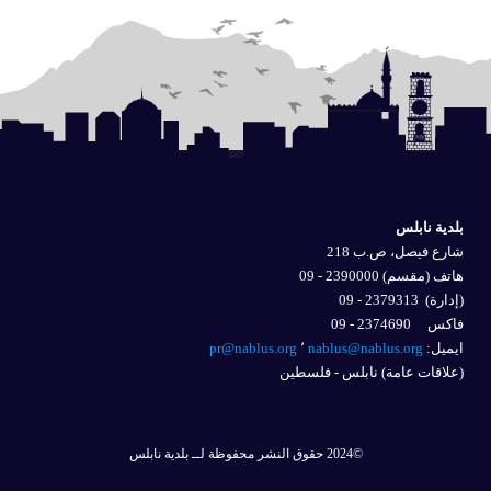
بلدية نابلس
شارع فيصل، ص.ب 218
هاتف (مقسم) 2390000 - 09
(إدارة)
2379313 - 09
فاكس 2374690 - 09
ايميل: 
nablus@nablus.org
٬
pr@nablus.org
(علاقات عامة) نابلس - فلسطين
©2024 حقوق النشر محفوظة لــ بلدية نابلس