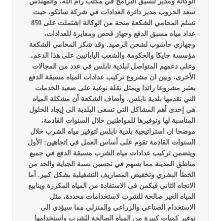
الوكالة ومدير تنسيق البرامج في مكتب رام الله، والمهندس
سعد الحروب مدير دائرة العدادات في شركة ساتكو، حيث
تسلم المحامي الشكعة منحة من الوكالة اشتملت على 850
عداد مياه مسبق الدفع وجهاز فحص ومعايرة للعدادات،
وجهازي حاسوب لشحن الرصيد.
وقد شكر المحامي الشكعة
مؤسسة جايكا والحكومة والشعب اليابانيين على هذا الدعم،
وعلى دعمهم المتواصل لبلدية نابلس في عدد من المجالات
الأخرى، وبين ان مشروع تركيب عدادات المياه مسبقة الدفع
يعتبر مشروعا رائدا ويمثل نقلة نوعية على صعيد الخدمات
التي تقدمها بلدية نابلس. وأضاف الشكعة أن مشكلة المياه
هي إحدى أهم المشاكل التي تسعى البلدية الى إيجاد الحلول
المناسبة لها وتوفيرها للمواطنين خلال السنوات القادمة،
موضحا ان استراتيجية بلدية نابلس لتوفير مياه الشرب خلال
السنوات القادمة تقوم على أساس العمل في اتجاهين: الأول
ويتضمن تركيب عدادات مياه الشرب مسبقة الدفع في جميع
مناطق المدينة مما يسهم في تحسين نسبة الجباية والحد من
الخطأ البشري وتخفيض المصاريف التشغيلية بشكل كبير. أما
الاتجاه الثاني فيكمن في الاستفادة من المياه المكررة وينابيع
المياه الغير صالحة للشرب لاستخدامات محددة، مثل
الاستخدام الصناعي والزراعي والمنزلي مما سيؤدي الى
توفير كميات كبيرة من المياه الصالحة للشرب واستخدامها