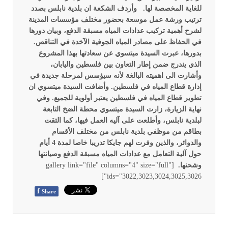
للغاية المخصصة لها.
وأردف الشكعة ان بلدية نابلس بصدد
ترتيب ورشة عمل موسعة بحضور مختلف مؤسسات المدينة
لشرح أهمية تركيب عدادات المياه مسبقة الدفع، وبيان دورها
في الحفاظ على مصادر المياه الجوفية الآخدة في التناقص.
بدورها، عبرت السيدة ميتسوي عن سعادتها بهذا المشروع
الذي يندرج ضمن إطار التعاون بين فلسطين واليابان،
وأشارت الى اهميته البالغة لأنه سيؤسس لمرحلة جديدة في
إدارة قطاع المياه في فلسطين. وأضافت السيدة ميتسوي ان
تطوير قطاع المياه في فلسطين يعتبر أولوية للجميع.
وفي
نهاية الزيارة، زارت السيدة ميتسوي محطة الضخ التابعة
لبلدية نابلس، وأطلعت على آليه العمل فيها، كما التقت
بطاقم من موظفي بلدية نابلس من مختلف الأقسام
والدوائر، والذين وفرت لهم جايكا تدريبا خاصا لمدة 4 أيام
حول آلية التعامل مع عدادات المياه مسبقة الدفع وصيانتها
وشحنها.
[gallery link="file" columns="4" size="full"
ids="3022,3023,3024,3025,3026"]
f
Share