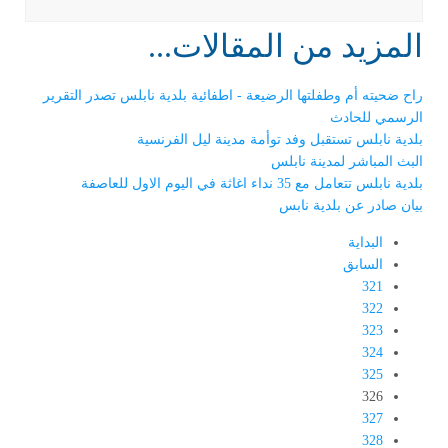
المزيد من المقالات...
راح ضحيته أم وطفلتها الرضيعة - اطفائية بلدية نابلس تصدر التقرير
الرسمي للحادث
بلدية نابلس تستقبل وفد توأمة مدينة ليل الفرنسية
البث المباشر لمدينة نابلس
بلدية نابلس تتعامل مع 35 نداء اغاثة في اليوم الاول للعاصفة
بيان صادر عن بلدية نابس
البداية
السابق
321
322
323
324
325
326
327
328