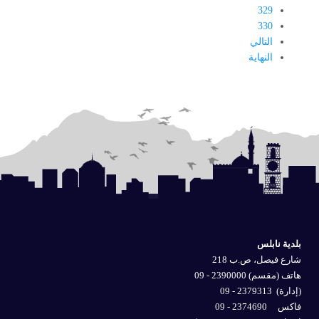
329
330
التالي
النهاية
بلدية نابلس
شارع فيصل، ص.ب 218
هاتف (مقسم) 2390000 - 09
(إدارة)
2379313 - 09
فاكس 2374690 - 09