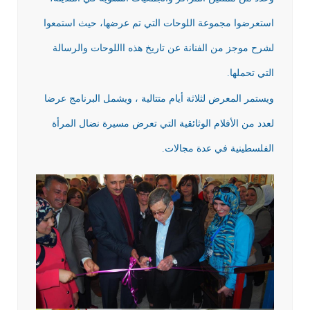
استعرضوا مجموعة اللوحات التي تم عرضها، حيث استمعوا
لشرح موجز من الفنانة عن تاريخ هذه االلوحات والرسالة
التي تحملها.
ويستمر المعرض لثلاثة أيام متتالية ، ويشمل البرنامج عرضا
لعدد من الأفلام الوثائقية التي تعرض مسيرة نضال المرأة
الفلسطينية في عدة مجالات.