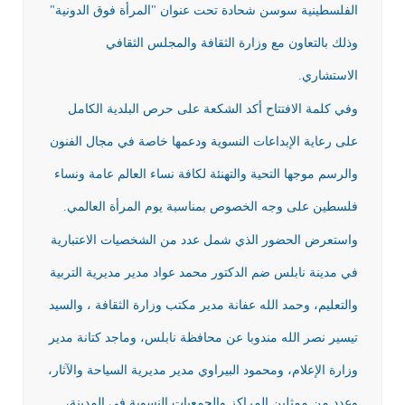
الفلسطينية سوسن شحادة تحت عنوان "المرأة فوق الدونية"
وذلك بالتعاون مع وزارة الثقافة والمجلس الثقافي
الاستشاري.
وفي كلمة الافتتاح أكد الشكعة على حرص البلدية الكامل
على رعاية الإبداعات النسوية ودعمها خاصة في مجال الفنون
والرسم موجها التحية والتهنئة لكافة نساء العالم عامة ونساء
فلسطين على وجه الخصوص بمناسبة يوم المرأة العالمي.
واستعرض الحضور الذي شمل عدد من الشخصيات الاعتبارية
في مدينة نابلس ضم الدكتور محمد عواد مدير مديرية التربية
والتعليم، وحمد الله عفانة مدير مكتب وزارة الثقافة ، والسيد
تيسير نصر الله مندوبا عن محافظة نابلس، وماجد كتانة مدير
وزارة الإعلام، ومحمود البيراوي مدير مديرية السياحة والآثار،
وعدد من ممثلين المراكز والجمعيات النسوية في المدينة،